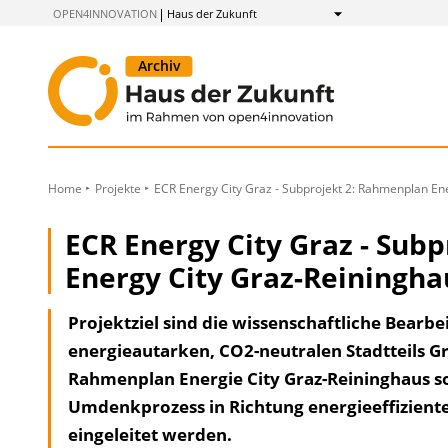
zum
OPEN4INNOVATION
Haus der Zukunft
Anzeigen
Inhalt
Home
Projekte
ECR Energy City Graz - Subprojekt 2: Rahmenplan En
ECR Energy City Graz - Sub
Energy City Graz-Reiningha
Projektziel sind die wissenschaftliche Bearbe
energieautarken, CO2-neutralen Stadtteils G
Rahmenplan Energie City Graz-Reininghaus sol
Umdenkprozess in Richtung energieeffizient
eingeleitet werden.