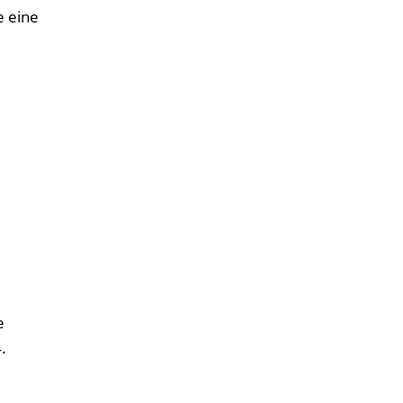
e eine
e
.