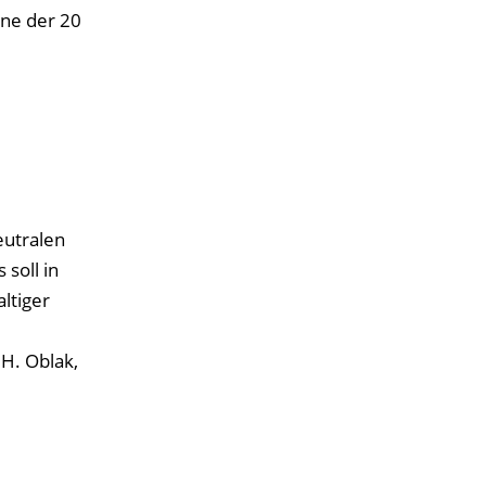
äne der 20
eutralen
soll in
ltiger
 H. Oblak,