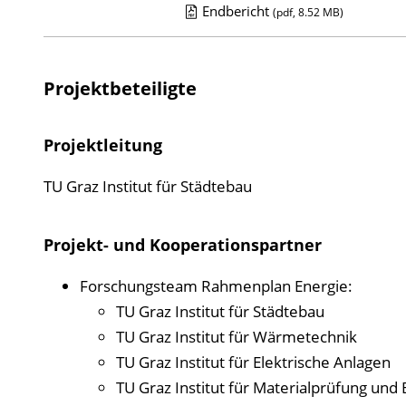
Endbericht
(pdf, 8.52 MB)
D
o
w
Projektbeteiligte
n
l
Projektleitung
o
a
TU Graz Institut für Städtebau
d
s
Projekt- und Kooperationspartner
z
Forschungsteam Rahmenplan Energie:
u
TU Graz Institut für Städtebau
r
TU Graz Institut für Wärmetechnik
P
TU Graz Institut für Elektrische Anlagen
u
TU Graz Institut für Materialprüfung und
b