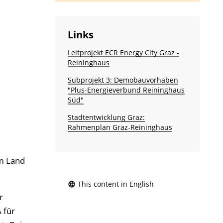
Links
Leitprojekt ECR Energy City Graz -
Reininghaus
Subprojekt 3: Demobau­vorhaben
"Plus-Energie­verbund Reininghaus
Süd"
Stadtentwicklung Graz:
Rahmenplan Graz-Reininghaus
em Land
This content in English
r
 für