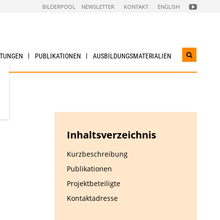
FOLGEN
BILDERPOOL
NEWSLETTER
KONTAKT
ENGLISH
SIE
UNS
AUF
NACHHALTI
WIRTSCHAF
YOUTUBE
CHANNEL
LTUNGEN
PUBLIKATIONEN
AUSBILDUNGS­MATERIALIEN
Suchwidg
öffnen
Inhaltsverzeichnis
Kurzbeschreibung
Publikationen
Projektbeteiligte
Kontaktadresse