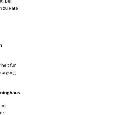
t. Bei
n zu Rate
n
heit für
rsorgung
eininghaus
und
ert