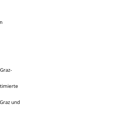
um
 Graz-
timierte
 Graz und