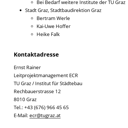
Bei Bedarf weitere Institute der TU Graz
l
Stadt Graz, Stadtbaudirektion Graz
i
Bertram Werle
k
Kai-Uwe Hoffer
a
Heike Falk
t
i
o
Kontaktadresse
n
Ernst Rainer
Leitprojektmanagement ECR
TU Graz / Institut für Städtebau
Rechbauerstrasse 12
8010 Graz
Tel.: +43 (676) 966 45 65
E-Mail:
ecr@tugraz.at