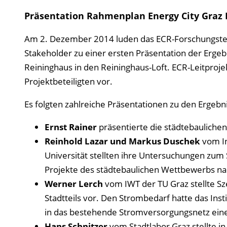
Präsentation Rahmenplan Energy City Graz
Am 2. Dezember 2014 luden das ECR-Forschungsteam
Stakeholder zu einer ersten Präsentation der Erge
Reininghaus in den Reininghaus-Loft. ECR-Leitproje
Projektbeteiligten vor.
Es folgten zahlreiche Präsentationen zu den Ergebn
Ernst Rainer
präsentierte die städtebaulichen
Reinhold Lazar und Markus Duschek
vom In
Universität stellten ihre Unter­suchungen zum 
Projekte des städtebaulichen Wettbewerbs nach
Werner Lerch
vom IWT der TU Graz stellte S
Stadtteils vor. Den Strombedarf hatte das Inst
in das bestehende Stromversorgungsnetz eine
Hans Schnitzer
vom Stadtlabor Graz stellte in