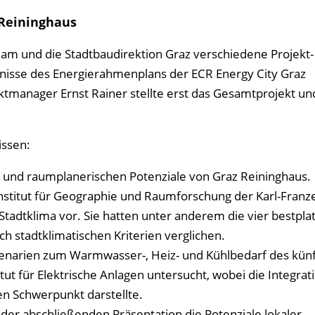
 Reininghaus
 und die Stadtbau­­direktion Graz verschiedene Projekt-
bnisse des Energierahmenplans der ECR Energy City Graz
ktmanager Ernst Rainer stellte erst das Gesamtprojekt un
issen:
 und raumplaner­ischen Potenziale von Graz Reininghaus.
stitut für Geographie und Raumforschung der Karl-Franz
Stadtklima vor. Sie hatten unter anderem die vier bestpla
 stadtklimatischen Kriterien verglichen.
zenarien zum Warmwasser-, Heiz- und Kühlbedarf des künf
itut für Elektrische Anlagen untersucht, wobei die Integrat
n Schwerpunkt darstellte.
 der abschließenden Präsentation die Potenziale lokaler