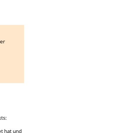
ter
ts:
t hat und