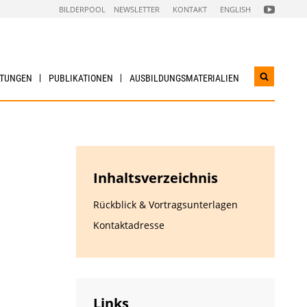
FOLGEN
BILDERPOOL
NEWSLETTER
KONTAKT
ENGLISH
SIE
UNS
AUF
NACHHALTI
WIRTSCHAF
YOUTUBE
CHANNEL
LTUNGEN
PUBLIKATIONEN
AUSBILDUNGS­MATERIALIEN
Suchwidg
öffnen
Inhaltsverzeichnis
Rückblick & Vortragsunterlagen
Kontaktadresse
Links