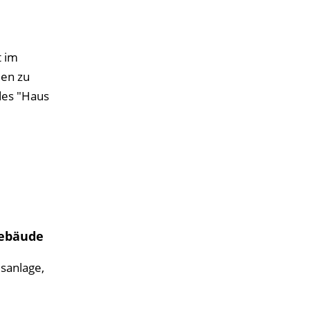
t im
uen zu
 des "Haus
gebäude
sanlage,