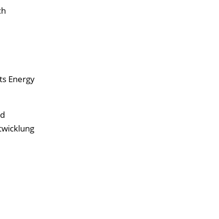
ch
ts Energy
nd
twicklung