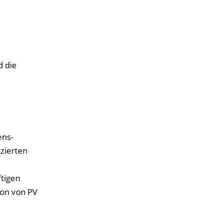
d die
ens-
tzierten
tigen
ion von PV