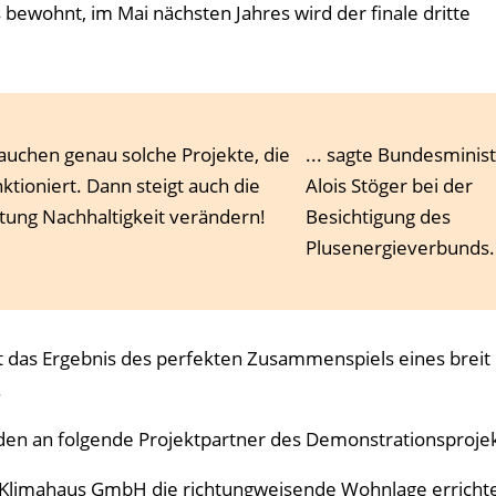
wohnt, im Mai nächsten Jahres wird der finale dritte
uchen genau solche Projekte, die
... sagte Bundesminis
ktioniert. Dann steigt auch die
Alois Stöger bei der
tung Nachhaltigkeit verändern!
Besichtigung des
Plusenergieverbunds.
t das Ergebnis des perfekten Zusammenspiels eines breit
.
den an folgende Projektpartner des Demonstrationsprojek
iv Klimahaus GmbH die richtungweisende Wohnlage errichte