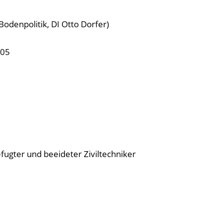
Bodenpolitik, DI Otto Dorfer)
405
efugter und beeideter Ziviltechniker