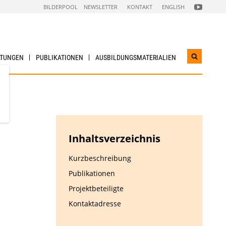
FOLGEN
BILDERPOOL
NEWSLETTER
KONTAKT
ENGLISH
SIE
UNS
AUF
NACHHALTI
WIRTSCHAF
YOUTUBE
CHANNEL
LTUNGEN
PUBLIKATIONEN
AUSBILDUNGS­MATERIALIEN
Suchwidg
öffnen
Inhaltsverzeichnis
Kurzbeschreibung
Publikationen
Projektbeteiligte
Kontaktadresse