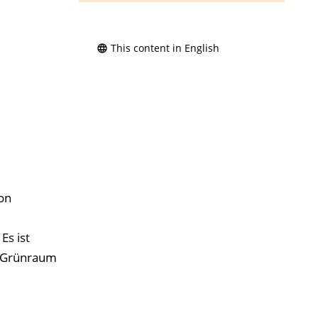
This content in English
on
s ist
n Grünraum