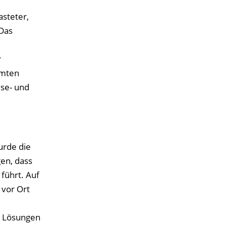
steter,
Das
r
amten
yse- und
urde die
en, dass
führt. Auf
vor Ort
e Lösungen