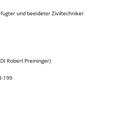
efugter und beeideter Ziviltechniker
 DI Robert Preininger)
8-199