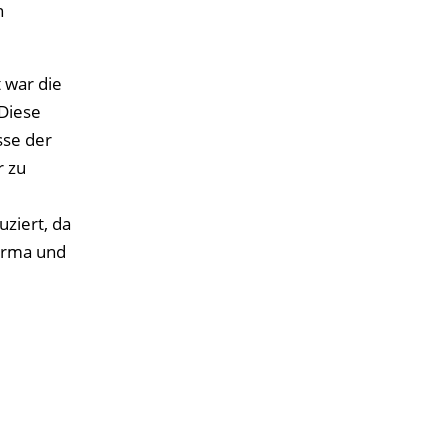
n
 war die
Diese
sse der
r zu
ziert, da
Firma und