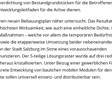
hverdichtung von Bestandgrundstücken für die Betroffene
ntwicklungsleitfaden für die Achse dienen.
einen neuen Bebauungsplan näher untersucht. Das Resultat
chsten Wirksamkeit, wie auch eine einheitliche Dichte. 
Maßnahmen – welche vor allem die temporären Bedürfni
sowie die etappenweise Umsetzung beider nebeneinande
 von der Stadt Salzburg im Sinne eines vorausschauenden
zieren. Der 5-teilige Lösungsraster wurde auf drei redu
eraus kristallisierten. Unter Beizug einer gewerblichen 
nkrete Entwicklung von baulichen mobilen Modulen für den
sollen universell einsetz- und distributierbar sein.