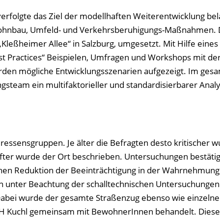
olgte das Ziel der modellhaften Weiterentwicklung bela
Wohnbau, Umfeld- und Verkehrsberuhigungs-Maßnahmen. 
Kleßheimer Allee“ in Salzburg, umgesetzt. Mit Hilfe eines
st Practices“ Beispielen, Umfragen und Workshops mit de
rden mögliche Entwicklungsszenarien aufgezeigt. Im ges
gsteam ein multifaktorieller und standardisierbarer Anal
ressensgruppen. Je älter die Befragten desto kritischer w
fter wurde der Ort beschrieben. Untersuchungen bestätig
schen Reduktion der Beeinträchtigung in der Wahrnehmung 
unter Beachtung der schalltechnischen Untersuchungen 
 Dabei wurde der gesamte Straßenzug ebenso wie einzelne
 FH Kuchl gemeinsam mit BewohnerInnen behandelt. Dies