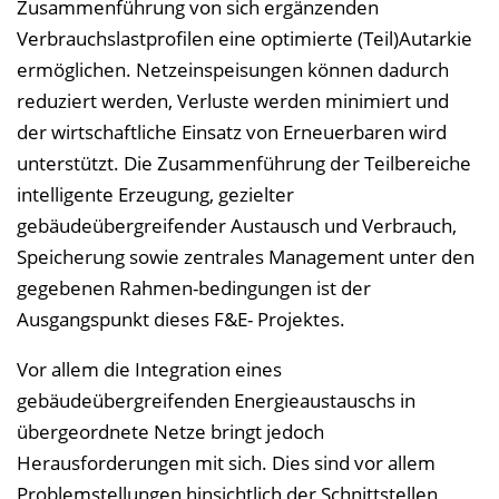
n
Zusammenführung von sich ergänzenden
b
Verbrauchslastprofilen eine optimierte (Teil)Autarkie
l
ermöglichen. Netzeinspeisungen können dadurch
e
reduziert werden, Verluste werden minimiert und
n
der wirtschaftliche Einsatz von Erneuerbaren wird
d
unterstützt. Die Zusammenführung der Teilbereiche
e
intelligente Erzeugung, gezielter
n
gebäudeübergreifender Austausch und Verbrauch,
Speicherung sowie zentrales Management unter den
gegebenen Rahmen-bedingungen ist der
Ausgangspunkt dieses F&E- Projektes.
Vor allem die Integration eines
gebäudeübergreifenden Energieaustauschs in
übergeordnete Netze bringt jedoch
Herausforderungen mit sich. Dies sind vor allem
Problemstellungen hinsichtlich der Schnittstellen