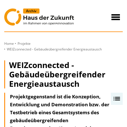
zum
Inhalt
Navig
öffne
Home
Projekte
WEIZconnected - Gebäudeübergreifender Energie­austausch
WEIZconnected -
Gebäudeübergreifender
Energie­austausch
Projektgegenstand ist die Konzeption,
I
Entwicklung und Demonstration bzw. der
n
Testbetrieb eines Gesamtsystems des
h
gebäudeübergreifenden
a