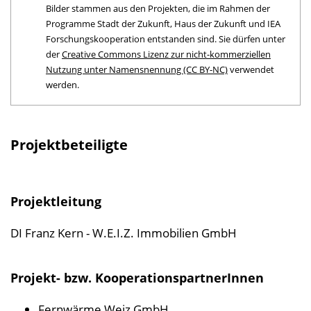
l
Bilder stammen aus den Projekten, die im Rahmen der
Programme Stadt der Zukunft, Haus der Zukunft und IEA
i
Forschungskooperation entstanden sind. Sie dürfen unter
k
der
Creative Commons Lizenz zur nicht-kommerziellen
a
Nutzung unter Namensnennung (CC BY-NC)
verwendet
t
werden.
i
o
Projektbeteiligte
n
Projektleitung
DI Franz Kern - W.E.I.Z. Immobilien GmbH
Projekt- bzw. KooperationspartnerInnen
Fernwärme Weiz GmbH