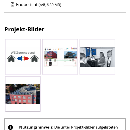
Endbericht
(pdf, 6.39 MB)
D
o
w
Projekt-Bilder
n
l
o
a
d
s
z
u
r
P
u
b
Nutzungshinweis:
Die unter Projekt-Bilder aufgelisteten