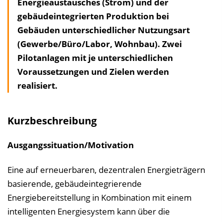
Energieaustausches (Strom) und der
l
gebäudeintegrierten Produktion bei
t
Gebäuden unterschiedlicher Nutzungsart
s
(Gewerbe/Büro/Labor, Wohn­bau). Zwei
v
Pilotanlagen mit je unterschiedlichen
e
Voraussetzungen und Zielen werden
r
realisiert.
z
e
i
Kurzbeschreibung
c
h
Ausgangssituation/Motivation
n
i
Eine auf erneuerbaren, dezentralen Energieträgern
s
basierende, gebäudeintegrierende
e
Energiebereitstellung in Kombination mit einem
i
intelligenten Energiesystem kann über die