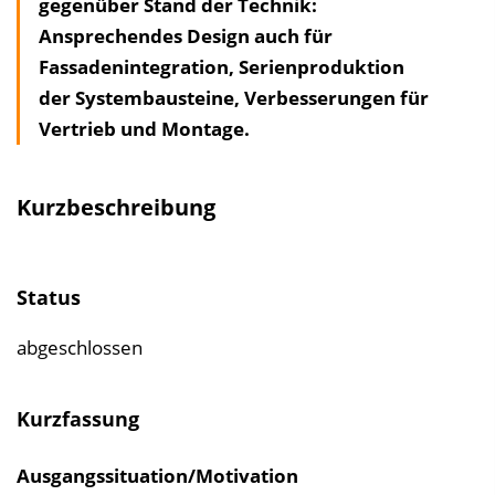
gegenüber Stand der Technik:
l
Ansprechendes Design auch für
t
Fassadenintegration, Serienproduktion
s
der Systembausteine, Verbesserungen für
v
Vertrieb und Montage.
e
r
z
Kurzbeschreibung
e
i
c
Status
h
n
abgeschlossen
i
s
Kurzfassung
e
i
Ausgangssituation/Motivation