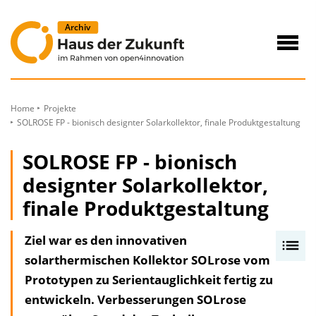
zum
Inhalt
Navig
öffne
Home
Projekte
SOLROSE FP - bionisch designter Solarkollektor, finale Produktgestaltung
SOLROSE FP - bionisch
designter Solarkollektor,
finale Produktgestaltung
Ziel war es den innovativen
I
solarthermischen Kollektor SOLrose vom
n
Prototypen zu Serientauglichkeit fertig zu
h
entwickeln. Verbesserungen SOLrose
a