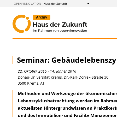
zum
OPEN4INNOVATION
Haus der Zukunft
Anzeigen
Inhalt
Seminar: Gebäudelebenszy
22. Oktober 2015 - 14. Jänner 2016
Donau-Universität Krems, Dr.-Karl-Dorrek-Straße 30
3500 Krems, AT
Methoden und Werkzeuge der ökonomischen
Lebenszyklusbetrachtung werden im Rahme
aktuellsten Hintergrundwissen an Praktiker
und des Immobilien- und Facility Management