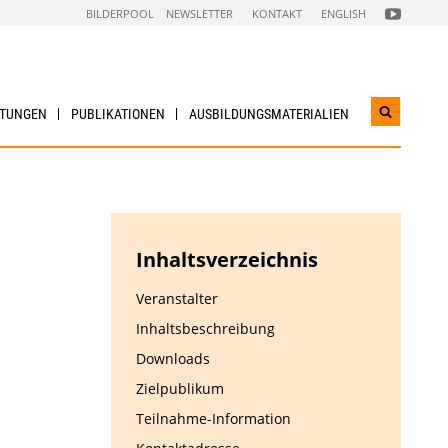
FOLGEN
BILDERPOOL
NEWSLETTER
KONTAKT
ENGLISH
SIE
UNS
AUF
NACHHALTI
WIRTSCHAF
YOUTUBE
CHANNEL
LTUNGEN
PUBLIKATIONEN
AUSBILDUNGS­MATERIALIEN
Suchwidg
öffnen
Inhaltsverzeichnis
Veranstalter
Inhaltsbeschreibung
Downloads
Zielpublikum
Teilnahme-Information