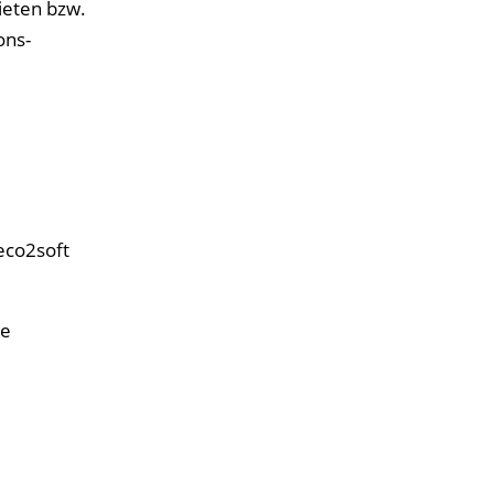
ieten bzw.
ons-
eco2soft
me