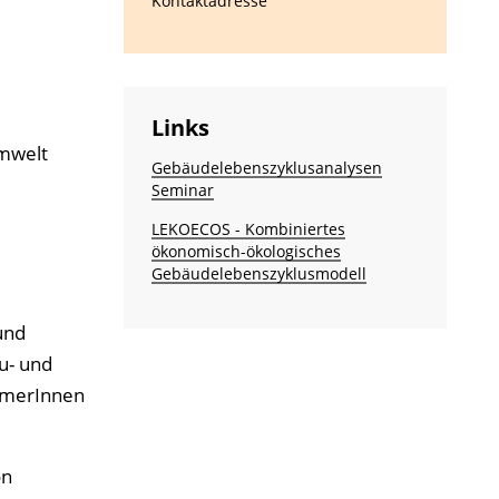
Kontaktadresse
Links
Umwelt
Gebäudelebenszyklusanalysen
Seminar
LEKOECOS - Kombiniertes
ökonomisch-ökologisches
Gebäudelebenszyklusmodell
und
u- und
hmerInnen
on