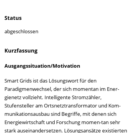
i
n
Status
b
l
abgeschlossen
e
n
Kurzfassung
d
e
Ausgangssituation/Motivation
n
Smart Grids ist das Lösungswort für den
Paradigmenwechsel, der sich momentan im Ener-
gienetz vollzieht. Intelligente Stromzähler,
Stufensteller am Ortsnetztransformator und Kom-
munikationsausbau sind Begriffe, mit denen sich
Energiewirtschaft und Forschung momen-tan sehr
stark auseinandersetzen. Lösungsansätze existierten