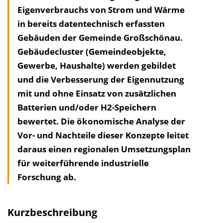
Eigenverbrauchs von Strom und Wärme
a
in bereits datentechnisch erfassten
l
Gebäuden der Gemeinde Großschönau.
t
Gebäudecluster (Gemeindeobjekte,
s
Gewerbe, Haushalte) werden gebildet
v
und die Verbesserung der Eigennutzung
e
mit und ohne Einsatz von zusätzlichen
r
Batterien und/oder H2-Speichern
z
bewertet. Die ökonomische Analyse der
e
Vor- und Nach­teile dieser Konzepte leitet
i
daraus einen regionalen Umsetzungsplan
c
für weiterführende industrielle
h
Forschung ab.
n
i
s
Kurzbeschreibung
e