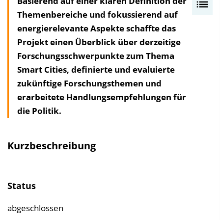
Basierend auf einer klaren Definition der
I
Themenbereiche und fokussierend auf
n
energierelevante Aspekte schaffte das
h
Projekt einen Überblick über derzeitige
a
Forschungsschwerpunkte zum Thema
l
Smart Cities, definierte und evaluierte
t
zukünftige Forschungsthemen und
s
erarbeitete Handlungsempfehlungen für
v
die Politik.
e
r
z
Kurzbeschreibung
e
i
c
Status
h
n
abgeschlossen