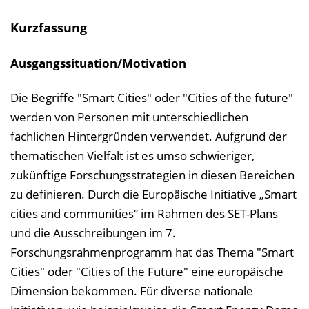
i
s
Kurzfassung
e
i
Ausgangssituation/Motivation
n
b
Die Begriffe "Smart Cities" oder "Cities of the future"
l
werden von Personen mit unterschiedlichen
e
fachlichen Hintergründen verwendet. Aufgrund der
n
thematischen Vielfalt ist es umso schwieriger,
d
zukünftige Forschungsstrategien in diesen Bereichen
e
zu definieren. Durch die Europäische Initiative „Smart
n
cities and communities“ im Rahmen des SET-Plans
und die Ausschreibungen im 7.
Forschungsrahmenprogramm hat das Thema "Smart
Cities" oder "Cities of the Future" eine europäische
Dimension bekommen. Für diverse nationale