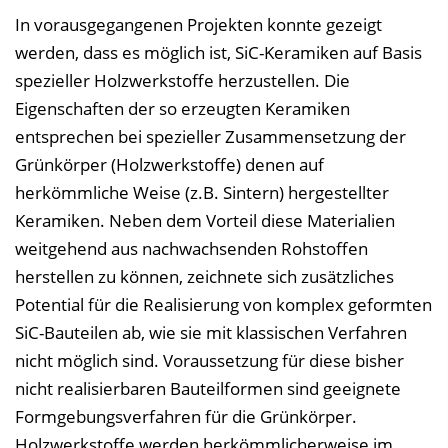
In vorausgegangenen Projekten konnte gezeigt
e
werden, dass es möglich ist, SiC-Keramiken auf Basis
i
spezieller Holzwerkstoffe herzustellen. Die
n
Eigenschaften der so erzeugten Keramiken
b
entsprechen bei spezieller Zusammensetzung der
l
Grünkörper (Holzwerkstoffe) denen auf
e
herkömmliche Weise (z.B. Sintern) hergestellter
n
Keramiken. Neben dem Vorteil diese Materialien
d
weitgehend aus nachwachsenden Rohstoffen
e
herstellen zu können, zeichnete sich zusätzliches
n
Potential für die Realisierung von komplex geformten
SiC-Bauteilen ab, wie sie mit klassischen Verfahren
nicht möglich sind. Voraussetzung für diese bisher
nicht realisierbaren Bauteilformen sind geeignete
Formgebungsverfahren für die Grünkörper.
Holzwerkstoffe werden herkömmlicherweise im