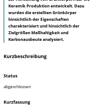
Keramik Produktion entwickelt. Dazu
h
wurden die erstellten Grünkörper
a
hinsichtlich der Eigenschaften
l
charakterisiert und hinsichtlich der
t
Zielgrößen Maßhaltigkeit und
s
Karbonausbeute analysiert.
v
e
r
Kurzbeschreibung
z
e
i
Status
c
h
abgeschlossen
n
i
Kurzfassung
s