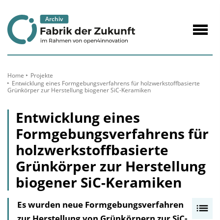
zum
Inhalt
Navig
öffne
Home
Projekte
Entwicklung eines Formgebungsverfahrens für holzwerkstoffbasierte
Grünkörper zur Herstellung biogener SiC-Keramiken
Entwicklung eines
Formgebungsverfahrens für
holzwerkstoffbasierte
Grünkörper zur Herstellung
biogener SiC-Keramiken
Es wurden neue Formgebungsverfahren
I
zur Herstellung von Grünkörpern zur SiC-
n