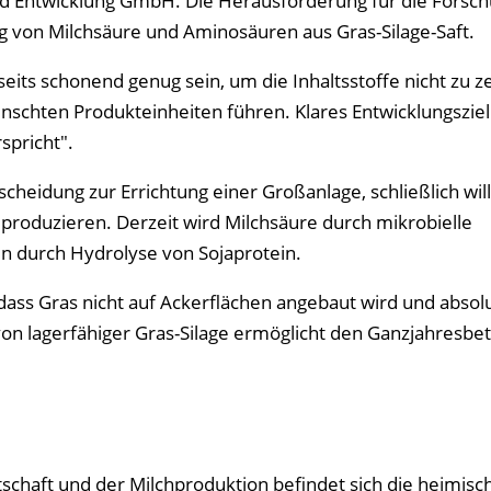
d Entwicklung GmbH. Die Herausforderung für die Forschu
 von Milchsäure und Aminosäuren aus Gras-Silage-Saft.
its schonend genug sein, um die Inhaltsstoffe nicht zu z
nschten Produkteinheiten führen. Klares Entwicklungsziel i
spricht".
tscheidung zur Errichtung einer Großanlage, schließlich wil
roduzieren. Derzeit wird Milchsäure durch mikrobielle
n durch Hydrolyse von Sojaprotein.
 dass Gras nicht auf Ackerflächen angebaut wird und absol
 von lagerfähiger Gras-Silage ermöglicht den Ganzjahresbet
chaft und der Milchproduktion befindet sich die heimisc