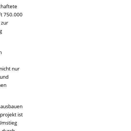
chaftete
ft 750.000
 zur
g
n
nicht nur
 und
hen
r ausbauen
rojekt ist
Umstieg
´ durch