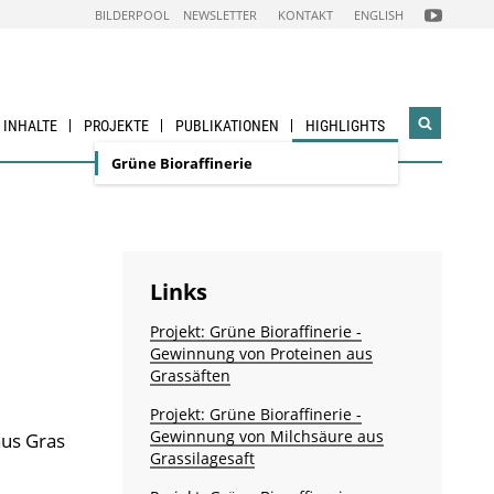
FOLGEN
BILDERPOOL
NEWSLETTER
KONTAKT
ENGLISH
SIE
UNS
AUF
NACHHALTI
WIRTSCHAF
YOUTUBE
CHANNEL
& INHALTE
PROJEKTE
PUBLIKATIONEN
HIGHLIGHTS
Suchwidg
öffnen
Grüne Bioraffinerie
Links
Projekt: Grüne Bioraffinerie -
Gewinnung von Proteinen aus
Grassäften
Projekt: Grüne Bioraffinerie -
Gewinnung von Milchsäure aus
aus Gras
Grassilagesaft