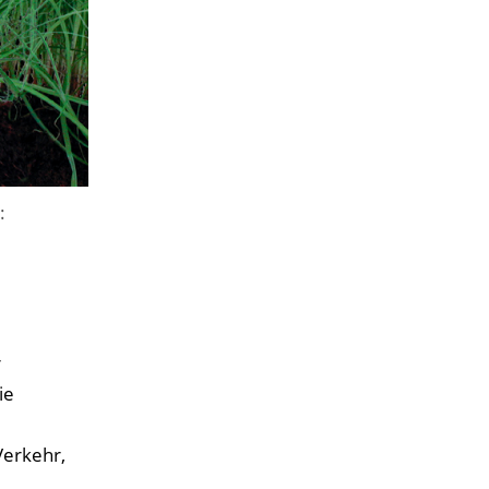
:
r
ie
Verkehr,