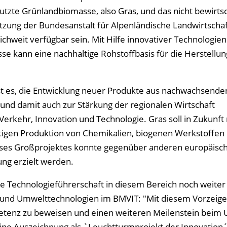
utzte Grünlandbiomasse, also Gras, und das nicht bewirts
ätzung der Bundesanstalt für Alpenländische Landwirtscha
hweit verfügbar sein. Mit Hilfe innovativer Technologien
 kann eine nachhaltige Rohstoffbasis für die Herstellun
ist es, die Entwicklung neuer Produkte aus nachwachsende
und damit auch zur Stärkung der regionalen Wirtschaft
Verkehr, Innovation und Technologie. Gras soll in Zukunft 
ltigen Produktion von Chemikalien, biogenen Werkstoffen
ses Großprojektes konnte gegenüber anderen europäisc
ng erzielt werden.
die Technologieführerschaft in diesem Bereich noch weite
- und Umwelttechnologien im BMVIT: "Mit diesem Vorzeigep
etenz zu beweisen und einen weiteren Meilenstein beim 
Eine Auszeichnung als `Leuchtturmprojekt der Innovation