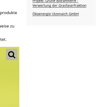
Projekt: Grüne Bioraffinerie -
Verwertung der Grasfaserfraktion
eprodukte
Ökoenergie Utzenaich GmbH
weise zu
tet.