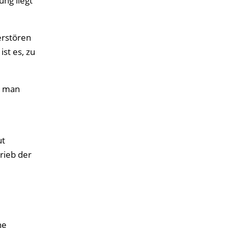
ng liegt
erstören
st es, zu
l man
ut
rieb der
he