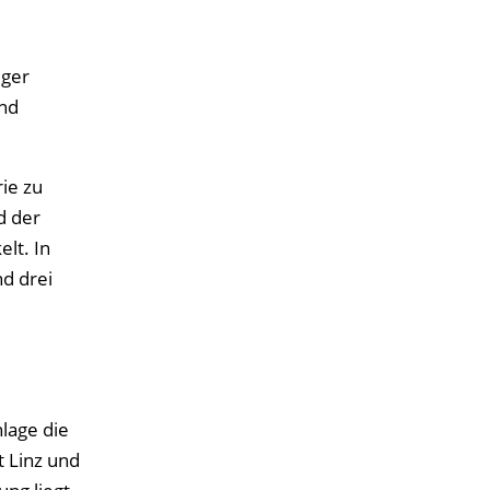
iger
und
ie zu
d der
lt. In
d drei
nlage die
t Linz und