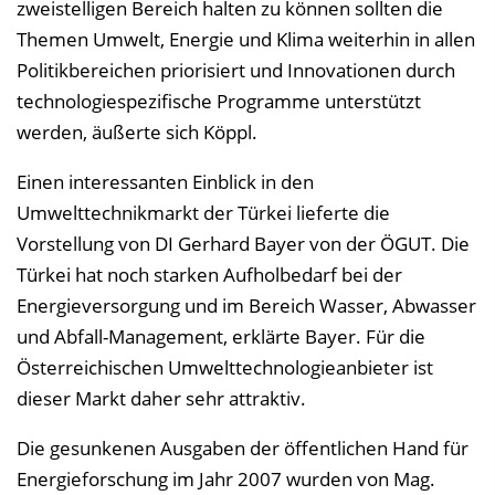
zweistelligen Bereich halten zu können sollten die
i
Themen Umwelt, Energie und Klima weiterhin in allen
n
Politikbereichen priorisiert und Innovationen durch
b
technologiespezifische Programme unterstützt
l
werden, äußerte sich Köppl.
e
n
Einen interessanten Einblick in den
d
Umwelttechnikmarkt der Türkei lieferte die
e
Vorstellung von DI Gerhard Bayer von der ÖGUT. Die
n
Türkei hat noch starken Aufholbedarf bei der
Energieversorgung und im Bereich Wasser, Abwasser
und Abfall-Management, erklärte Bayer. Für die
Österreichischen Umwelttechnologieanbieter ist
dieser Markt daher sehr attraktiv.
Die gesunkenen Ausgaben der öffentlichen Hand für
Energieforschung im Jahr 2007 wurden von Mag.