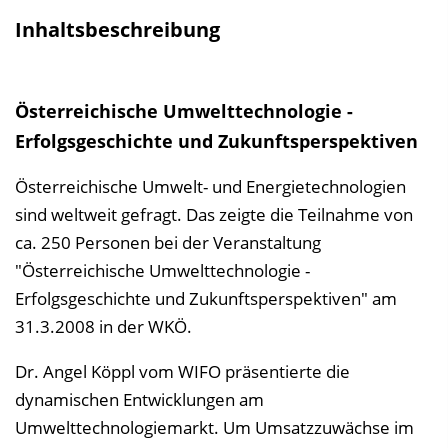
a
Inhaltsbeschreibung
l
t
s
Österreichische Umwelttechnologie -
v
Erfolgsgeschichte und Zukunftsperspektiven
e
r
Österreichische Umwelt- und Energietechnologien
z
sind weltweit gefragt. Das zeigte die Teilnahme von
e
ca. 250 Personen bei der Veranstaltung
i
"Österreichische Umwelttechnologie -
c
Erfolgsgeschichte und Zukunftsperspektiven" am
h
31.3.2008 in der WKÖ.
n
Dr. Angel Köppl vom WIFO präsentierte die
i
dynamischen Entwicklungen am
s
Umwelttechnologiemarkt. Um Umsatzzuwächse im
e