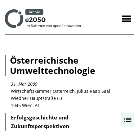
zum
Inhalt
Navig
öffne
Österreichische
Umwelttechnologie
31. Mar 2009
Wirtschaftskammer Österreich, Julius Raab Saal
Wiedner Hauptstraße 63
1045 Wien, AT
Erfolgsgeschichte und
I
Zukunftsperspektiven
n
h