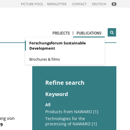
FOLGEN
PICTURE POOL
NEWSLETTER
CONTACT
DEUTSCH
SIE
UNS
AUF
NACHHALTI
WIRTSCHAF
YOUTUBE
CHANNEL
PROJECTS
PUBLICATIONS
Open
search
Forschungsforum Sustainable
widget
Development
Brochures & films
Refine search
Keyword
All
Products from NAWARO [1]
ung von
Technologies for the
processing of NAWARO [1]
09