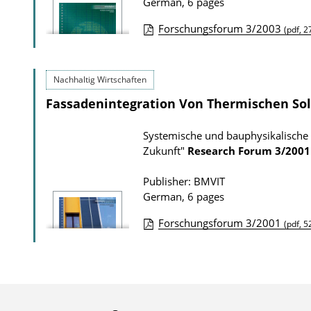
German, 6 pages
d
i
s
o
Forschungsforum 3/2003
(pdf, 2
n
P
D
u
Nachhaltig Wirtschaften
o
b
Fassadenintegration Von Thermischen So
w
l
n
i
Systemische und bauphysikalische
l
c
Zukunft"
Research Forum
3/2001
o
a
a
t
Publisher: BMVIT
German, 6 pages
d
i
s
o
Forschungsforum 3/2001
(pdf, 5
n
P
D
u
o
b
w
l