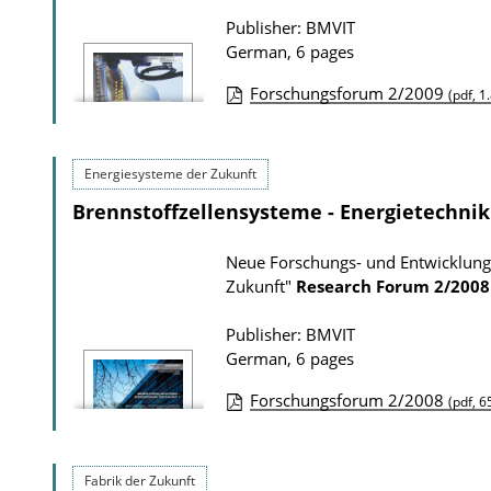
Publisher: BMVIT
German, 6 pages
Forschungsforum 2/2009
(pdf, 1
P
u
Energiesysteme der Zukunft
b
Brennstoffzellensysteme - Energietechnik
l
i
Neue Forschungs- und Entwicklung
c
Zukunft"
Research Forum
2/2008
a
t
Publisher: BMVIT
German, 6 pages
i
o
Forschungsforum 2/2008
(pdf, 6
n
P
D
u
Fabrik der Zukunft
o
b