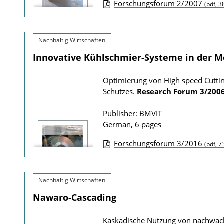
o
Forschungsforum 2/2007
(pdf, 3
s
n
P
D
u
Nachhaltig Wirtschaften
o
b
Innovative Kühlschmier-Systeme in der M
w
l
n
i
Optimierung von High speed Cutti
l
c
Schutzes.
Research Forum
3/200
o
a
a
t
Publisher: BMVIT
German, 6 pages
d
i
s
o
Forschungsforum 3/2016
(pdf, 7
n
P
D
u
Nachhaltig Wirtschaften
o
b
Nawaro-Cascading
w
l
n
i
Kaskadische Nutzung von nachwach