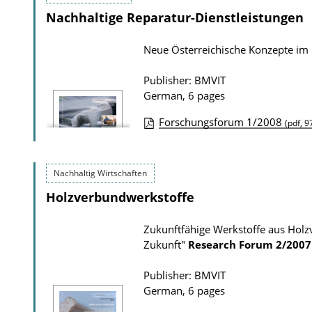
Nachhaltige Reparatur-Dienstleistungen
w
l
n
i
Neue Österreichische Konzepte im
l
c
o
a
Publisher: BMVIT
a
t
German, 6 pages
d
i
Forschungsforum 1/2008
(pdf, 9
s
o
P
n
u
D
Nachhaltig Wirtschaften
b
o
Holzverbundwerkstoffe
l
w
i
Zukunftfähige Werkstoffe aus Holz
n
c
Zukunft"
Research Forum
2/2007
l
a
o
t
Publisher: BMVIT
a
German, 6 pages
i
d