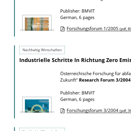
l
c
o
a
Publisher: BMVIT
a
t
German, 6 pages
d
i
Forschungsforum 1/2005
(pdf, 8
s
o
P
n
u
D
Nachhaltig Wirtschaften
b
o
Industrielle Schritte In Richtung Zero Emi
l
w
i
Österreichische Forschung für abf
n
c
Zukunft"
Research Forum
3/2004
l
a
o
t
Publisher: BMVIT
a
German, 6 pages
i
d
o
Forschungsforum 3/2004
(pdf, 3
s
n
P
D
u