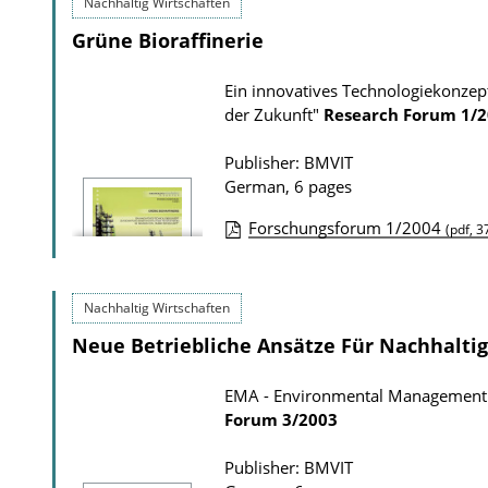
Nachhaltig Wirtschaften
o
b
Grüne Bioraffinerie
w
l
n
i
Ein innovatives Technologiekonzep
l
c
der Zukunft"
Research Forum
1/2
o
a
a
t
Publisher: BMVIT
German, 6 pages
d
i
s
o
Forschungsforum 1/2004
(pdf, 3
n
P
D
u
Nachhaltig Wirtschaften
o
b
Neue Betriebliche Ansätze Für Nachhalt
w
l
n
i
EMA - Environmental Management A
l
c
Forum
3/2003
o
a
a
t
Publisher: BMVIT