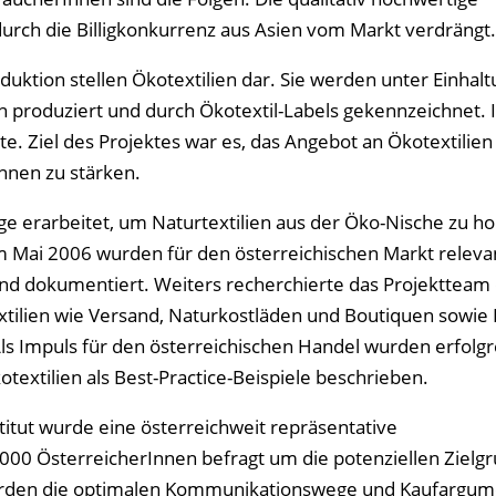
urch die Billigkonkurrenz aus Asien vom Markt verdrängt.
uktion stellen Ökotextilien dar. Sie werden unter Einhalt
en produziert und durch Ökotextil-Labels gekennzeichnet. 
te. Ziel des Projektes war es, das Angebot an Ökotextilie
nnen zu stärken.
e erarbeitet, um Naturtextilien aus der Öko-Nische zu ho
m Mai 2006 wurden für den österreichischen Markt releva
und dokumentiert. Weiters recherchierte das Projektteam 
ilien wie Versand, Naturkostläden und Boutiquen sowie 
s Impuls für den österreichischen Handel wurden erfolgr
textilien als Best-Practice-Beispiele beschrieben.
titut wurde eine österreichweit repräsentative
00 ÖsterreicherInnen befragt um die potenziellen Zielgr
 wurden die optimalen Kommunikationswege und Kaufargum