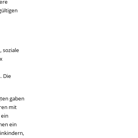
dere
ültigen
 soziale
x
. Die
gten gaben
ren mit
 ein
nen ein
inkindern,