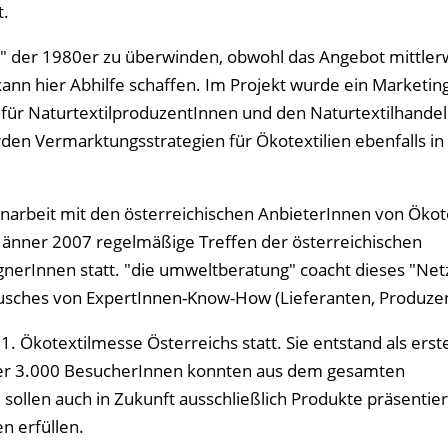
t.
age" der 1980er zu überwinden, obwohl das Angebot mittler
kann hier Abhilfe schaffen. Im Projekt wurde ein Marketin
für NaturtextilproduzentInnen und den Naturtextilhandel
den Vermarktungsstrategien für Ökotextilien ebenfalls i
narbeit mit den österreichischen AnbieterInnen von Ökote
t Jänner 2007 regelmäßige Treffen der österreichischen
nerInnen statt. "die umweltberatung" coacht dieses "Ne
tausches von ExpertInnen-Know-How (Lieferanten, Produze
1. Ökotextilmesse Österreichs statt. Sie entstand als erst
Über 3.000 BesucherInnen konnten aus dem gesamten
sollen auch in Zukunft ausschließlich Produkte präsentie
en erfüllen.