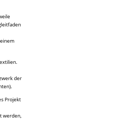
weile
gleitfaden
n einem
xtilien.
tzwerk der
nten).
es Projekt
rt werden,