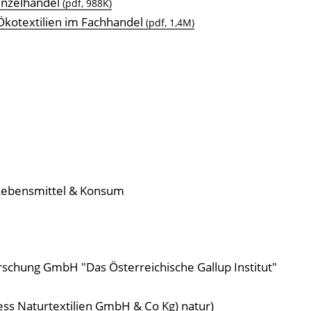
inzelhandel
(pdf, 988K)
Ökotextilien im Fachhandel
(pdf, 1,4M)
Lebensmittel & Konsum
rschung GmbH "Das Österreichische Gallup Institut"
ess Naturtextilien GmbH & Co Kg) natur)