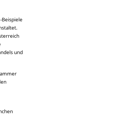
-Beispiele
staltet.
sterreich
e
andels und
skammer
den
anchen