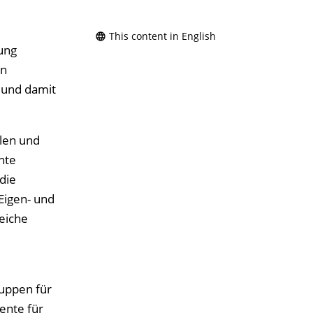
This content in English
ung
In
n und damit
len und
nte
die
Eigen- und
eiche
uppen für
ente für