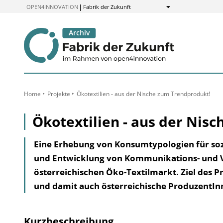
zum
OPEN4INNOVATION
Fabrik der Zukunft
Anzeigen
Inhalt
Home
Projekte
Ökotextilien - aus der Nische zum Trendprodukt!
Ökotextilien - aus der Nis
Eine Erhebung von Konsumtypologien für sozi
und Entwicklung von Kommunikations- und V
österreichischen Öko-Textilmarkt. Ziel des Pr
und damit auch österreichische ProduzentIn
Kurzbeschreibung