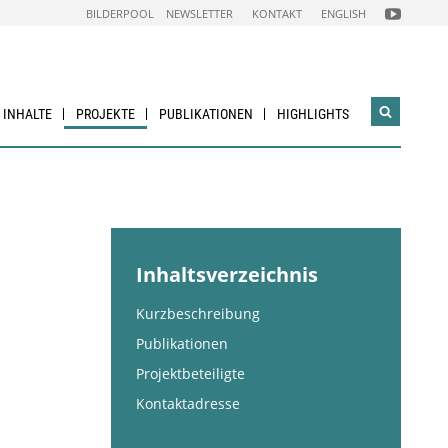
FOLGEN
BILDERPOOL
NEWSLETTER
KONTAKT
ENGLISH
SIE
UNS
AUF
NACHHALTI
WIRTSCHAF
YOUTUBE
CHANNEL
& INHALTE
PROJEKTE
PUBLIKATIONEN
HIGHLIGHTS
Suchwidg
öffnen
Inhaltsverzeichnis
Kurzbeschreibung
Publikationen
Projektbeteiligte
Kontaktadresse