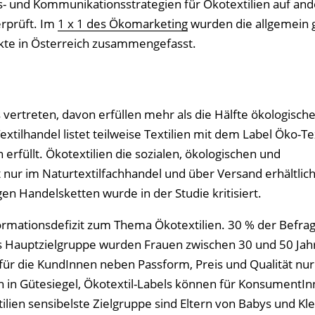
- und Kommunikationsstrategien für Ökotextilien auf an
rprüft. Im
1 x 1 des Ökomarketing
wurden die allgemein g
kte in Österreich zusammengefasst.
vertreten, davon erfüllen mehr als die Hälfte ökologische,
extilhandel listet teilweise Textilien mit dem Label Öko-Te
erfüllt. Ökotextilien die sozialen, ökologischen und
 nur im Naturtextilfachhandel und über Versand erhältlich
en Handelsketten wurde in der Studie kritisiert.
ormationsdefizit zum Thema Ökotextilien. 30 % der Befra
ls Hauptzielgruppe wurden Frauen zwischen 30 und 50 Jah
ür die KundInnen neben Passform, Preis und Qualität nur
n in Gütesiegel, Ökotextil-Labels können für KonsumentIn
lien sensibelste Zielgruppe sind Eltern von Babys und Kle