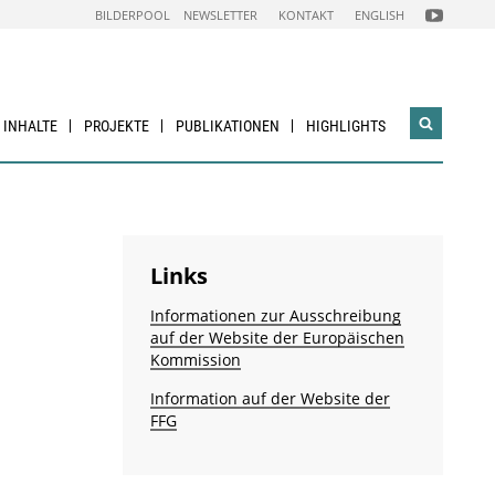
FOLGEN
BILDERPOOL
NEWSLETTER
KONTAKT
ENGLISH
SIE
UNS
AUF
NACHHALTI
WIRTSCHAF
YOUTUBE
CHANNEL
& INHALTE
PROJEKTE
PUBLIKATIONEN
HIGHLIGHTS
Suchwidg
öffnen
Links
Informationen zur Ausschreibung
auf der Website der Europäischen
Kommission
Information auf der Website der
FFG