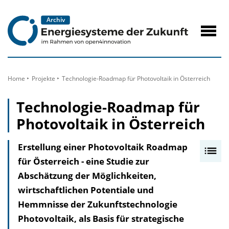
zum
Inhalt
Navig
öffne
Home
Projekte
Technologie-Roadmap für Photovoltaik in Österreich
Technologie-Roadmap für
Photovoltaik in Österreich
Erstellung einer Photovoltaik Roadmap
I
für Österreich - eine Studie zur
n
Abschätzung der Möglichkeiten,
h
wirtschaftlichen Potentiale und
a
Hemmnisse der Zukunftstechnologie
l
Photovoltaik, als Basis für strategische
t