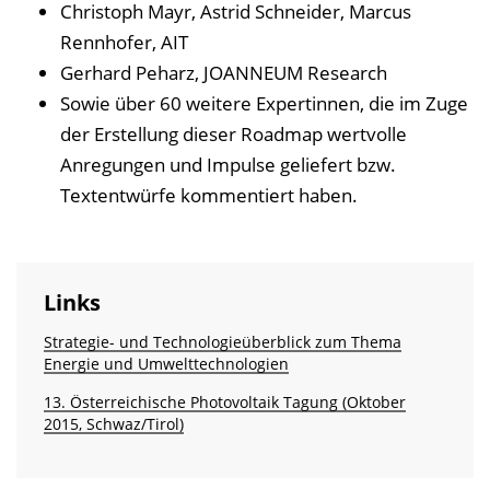
Christoph Mayr, Astrid Schneider, Marcus
u
Rennhofer, AIT
b
Gerhard Peharz, JOANNEUM Research
l
Sowie über 60 weitere Expertinnen, die im Zuge
i
der Erstellung dieser Roadmap wertvolle
k
Anregungen und Impulse geliefert bzw.
a
Textentwürfe kommentiert haben.
t
i
o
Links
n
Strategie- und Technologieüberblick zum Thema
Energie und Umwelt­technologien
13. Österreichische Photovoltaik Tagung (Oktober
2015, Schwaz/Tirol)