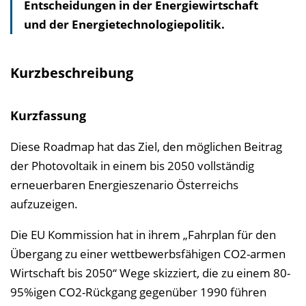
Entscheidungen in der Energiewirtschaft
s
und der Energietechnologiepolitik.
v
e
r
Kurzbeschreibung
z
e
Kurzfassung
i
c
Diese Roadmap hat das Ziel, den möglichen Beitrag
h
der Photovoltaik in einem bis 2050 vollständig
n
erneuerbaren Energieszenario Österreichs
i
aufzuzeigen.
s
Die EU Kommission hat in ihrem „Fahrplan für den
e
Übergang zu einer wettbewerbsfähigen CO2-armen
i
Wirtschaft bis 2050“ Wege skizziert, die zu einem 80-
n
95%igen CO2-Rückgang gegenüber 1990 führen
b