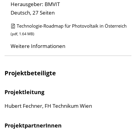
Herausgeber: BMVIT
Deutsch, 27 Seiten
Technologie-Roadmap für Photovoltaik in Österreich
D
(pdf, 1.64 MB)
o
Weitere Informationen
w
n
l
Projektbeteiligte
o
a
Projektleitung
d
s
Hubert Fechner, FH Technikum Wien
z
u
ProjektpartnerInnen
r
P