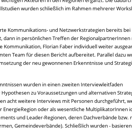
wichtigen Akteuren in den Regionen ergänzt. Die dadurc
lstudien wurden schließlich im Rahmen mehrerer Works
rte Kommunikations- und Netzwerkstrategien bereits bei
, dann in persönlichen Treffen der RegionalpartnerInnen
he Kommunikation, Florian Faber individuell weiter ausgea
ten Team für diesen Bericht aufbereitet. Parallel dazu w
 Umsetzung der neu gewonnenen Erkenntnisse und Strategi
nntnissen wurden in einen zweiten Interviewleitfaden
er Hypothesen zu Voraussetzungen und alternativen Strate
en acht weitere Interviews mit Personen durchgeführt, w
er EnergieRegion oder als wesentliche MultiplikatorInnen id
ements und Leader-Regionen, deren Dachverbände bzw. n
ormen, Gemeindeverbände). Schließlich wurden - basiere