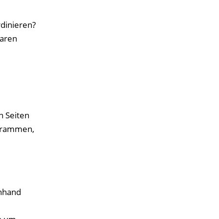
dinieren?
baren
n Seiten
ogrammen,
anhand