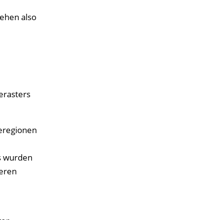
gehen also
erasters
ieregionen
is wurden
deren