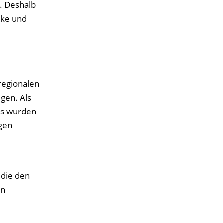
. Deshalb
rke und
regionalen
gen. Als
ss wurden
gen
 die den
en