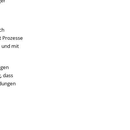
ger
ch
et Prozesse
n und mit
egen
, dass
idungen