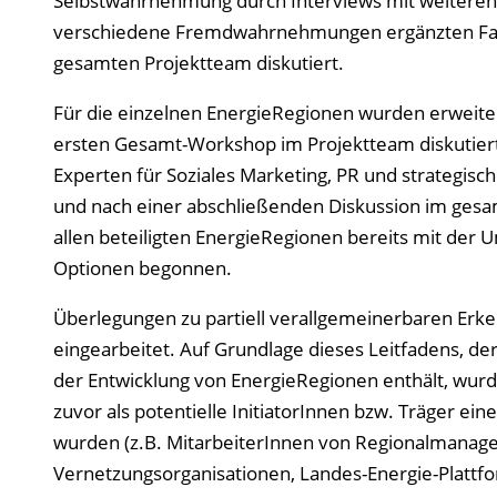
Selbstwahrnehmung durch Interviews mit weiteren 
verschiedene Fremdwahrnehmungen ergänzten Fal
gesamten Projektteam diskutiert.
Für die einzelnen EnergieRegionen wurden erweite
ersten Gesamt-Workshop im Projektteam diskutiert
Experten für Soziales Marketing, PR und strategisc
und nach einer abschließenden Diskussion im gesam
allen beteiligten EnergieRegionen bereits mit der
Optionen begonnen.
Überlegungen zu partiell verallgemeinerbaren Erke
eingearbeitet. Auf Grundlage dieses Leitfadens, d
der Entwicklung von EnergieRegionen enthält, wurd
zuvor als potentielle InitiatorInnen bzw. Träger ein
wurden (z.B. MitarbeiterInnen von Regionalmanag
Vernetzungsorganisationen, Landes-Energie-Plattf