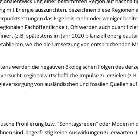
e Regionalentwicklung einer bestimmten Region auf nachhal
 mit Energie auszurichten, bezeichnen diese Regionen a
hwerpunktsetzungen das Ergebnis mehr oder weniger breite
gionalen Fachöffentlichkeit. Oft werden auch quantifizier
niert (z.B. spätestens im Jahr 2020 bilanziell energieautar
zu etablieren, welche die Umsetzung von entsprechenden
rstens werden die negativen ökologischen Folgen des derze
versucht, regionalwirtschaftliche Impulse zu erzielen (z.B.
ieversorgung von ausländischen und fossilen Quellen auf
litische Profilierung bzw. "Sonntagsreden" oder Moden in 
nen sind längerfristig keine Auswirkungen zu erwarten. 