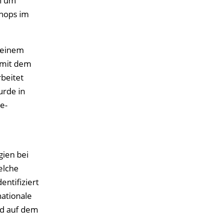
h um
hops im
 einem
 mit dem
rbeitet
urde in
e-
gien bei
elche
entifiziert
ationale
nd auf dem