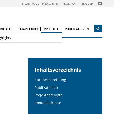
FOLGEN
BILDERPOOL
NEWSLETTER
KONTAKT
ENGLISH
SIE
UNS
AUF
NACHHALTI
WIRTSCHAF
YOUTUBE
CHANNEL
 INHALTE
SMART GRIDS
PROJEKTE
PUBLIKATIONEN
Suchwidg
öffnen
ghlights
Inhaltsverzeichnis
Kurzbeschreibung
Publikationen
Projektbeteiligte
Kontaktadresse