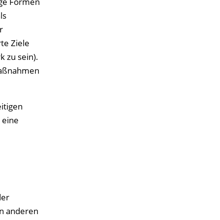
tige Formen
ls
r
te Ziele
k zu sein).
 Maßnahmen
itigen
 eine
der
In anderen