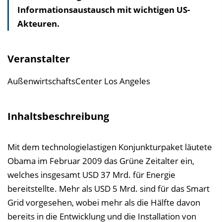
Informationsaustausch mit wichtigen US-
l
Akteuren.
t
s
v
Veranstalter
e
r
AußenwirtschaftsCenter Los Angeles
z
e
Inhaltsbeschreibung
i
c
Mit dem technologielastigen Konjunkturpaket läutete
h
Obama im Februar 2009 das Grüne Zeitalter ein,
n
welches insgesamt USD 37 Mrd. für Energie
i
bereitstellte. Mehr als USD 5 Mrd. sind für das Smart
s
Grid vorgesehen, wobei mehr als die Hälfte davon
e
bereits in die Entwicklung und die Installation von
i