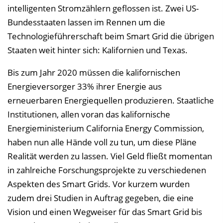
intelligenten Stromzählern geflossen ist. Zwei US-
n
Bundesstaaten lassen im Rennen um die
b
Technologieführerschaft beim Smart Grid die übrigen
l
Staaten weit hinter sich: Kalifornien und Texas.
e
n
Bis zum Jahr 2020 müssen die kalifornischen
d
Energieversorger 33% ihrer Energie aus
e
erneuerbaren Energiequellen produzieren. Staatliche
n
Institutionen, allen voran das kalifornische
Energieministerium California Energy Commission,
haben nun alle Hände voll zu tun, um diese Pläne
Realität werden zu lassen. Viel Geld fließt momentan
in zahlreiche Forschungsprojekte zu verschiedenen
Aspekten des Smart Grids. Vor kurzem wurden
zudem drei Studien in Auftrag gegeben, die eine
Vision und einen Wegweiser für das Smart Grid bis