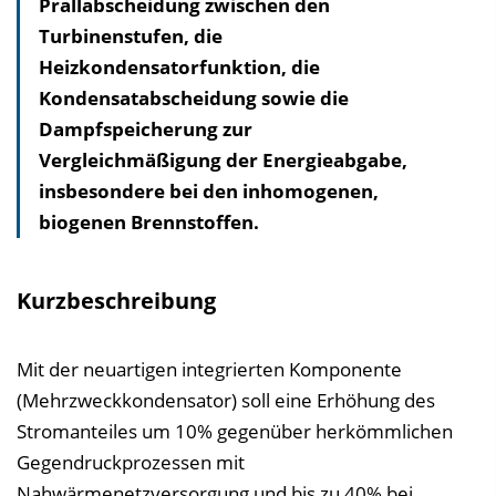
Prallabscheidung zwischen den
l
Turbinenstufen, die
t
Heizkondensatorfunktion, die
s
Kondensatabscheidung sowie die
v
Dampfspeicherung zur
e
Vergleichmäßigung der Energieabgabe,
r
insbesondere bei den inhomogenen,
z
biogenen Brennstoffen.
e
i
c
Kurzbeschreibung
h
n
Mit der neuartigen integrierten Komponente
i
(Mehrzweckkondensator) soll eine Erhöhung des
s
Stromanteiles um 10% gegenüber herkömmlichen
e
Gegendruckprozessen mit
i
Nahwärmenetzversorgung und bis zu 40% bei