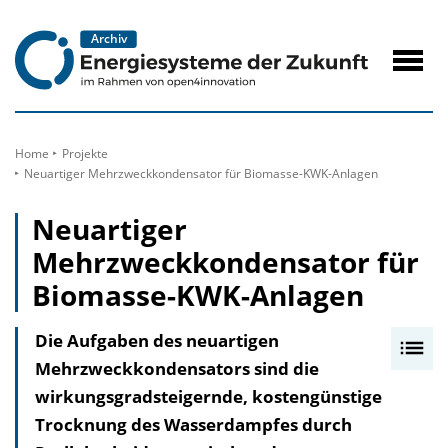
zum
Inhalt
Navig
öffne
Home
Projekte
Neuartiger Mehrzweckkondensator für Biomasse-KWK-Anlagen
Neuartiger
Mehrzweckkondensator für
Biomasse-KWK-Anlagen
Die Aufgaben des neuartigen
I
Mehrzweckkondensators sind die
n
wirkungsgradsteigernde, kostengünstige
h
Trocknung des Wasserdampfes durch
a