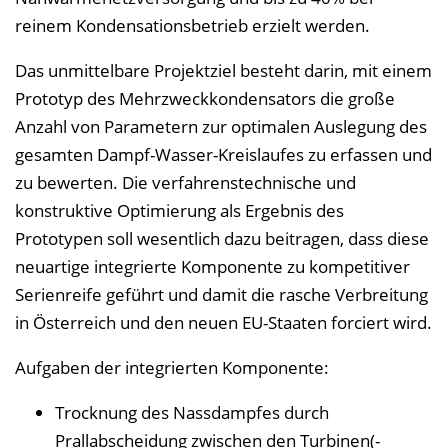
n
reinem Kondensationsbetrieb erzielt werden.
b
l
Das unmittelbare Projektziel besteht darin, mit einem
e
Prototyp des Mehrzweckkondensators die große
n
Anzahl von Parametern zur optimalen Auslegung des
d
gesamten Dampf-Wasser-Kreislaufes zu erfassen und
e
zu bewerten. Die verfahrenstechnische und
n
konstruktive Optimierung als Ergebnis des
Prototypen soll wesentlich dazu beitragen, dass diese
neuartige integrierte Komponente zu kompetitiver
Serienreife geführt und damit die rasche Verbreitung
in Österreich und den neuen EU-Staaten forciert wird.
Aufgaben der integrierten Komponente:
Trocknung des Nassdampfes durch
Prallabscheidung zwischen den Turbinen(-