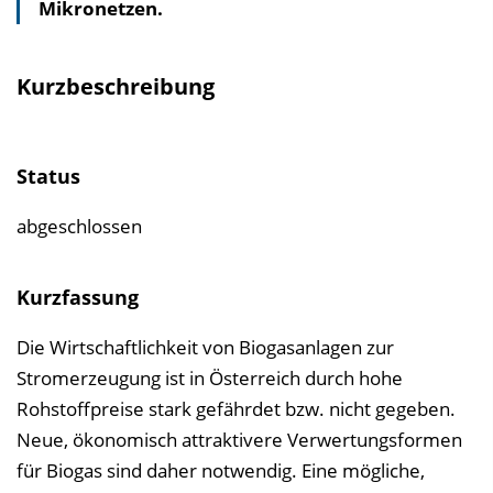
Mikronetzen.
s
v
e
Kurzbeschreibung
r
z
e
Status
i
c
abgeschlossen
h
n
Kurzfassung
i
Die Wirtschaftlichkeit von Biogasanlagen zur
s
Stromerzeugung ist in Österreich durch hohe
e
Rohstoffpreise stark gefährdet bzw. nicht gegeben.
i
Neue, ökonomisch attraktivere Verwertungsformen
n
für Biogas sind daher notwendig. Eine mögliche,
b