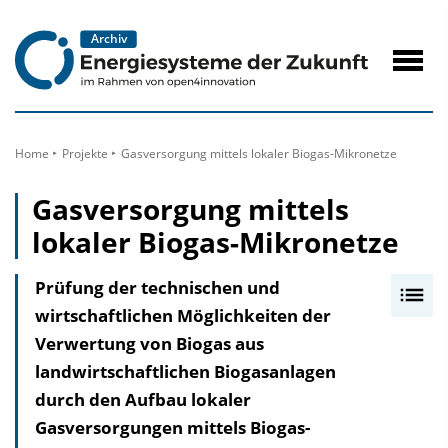
zum
Inhalt
Navig
öffne
Home
Projekte
Gasversorgung mittels lokaler Biogas-Mikronetze
Gasversorgung mittels
lokaler Biogas-Mikronetze
Prüfung der technischen und
I
wirtschaftlichen Möglichkeiten der
n
Verwertung von Biogas aus
h
landwirtschaftlichen Biogasanlagen
a
durch den Aufbau lokaler
l
Gasversorgungen mittels Biogas-
t