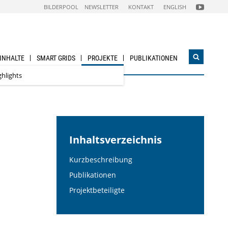
FOLGEN
BILDERPOOL
NEWSLETTER
KONTAKT
ENGLISH
SIE
UNS
AUF
NACHHALTI
WIRTSCHAF
YOUTUBE
CHANNEL
 INHALTE
SMART GRIDS
PROJEKTE
PUBLIKATIONEN
Suchwidg
öffnen
ghlights
Inhaltsverzeichnis
Kurzbeschreibung
Publikationen
Projektbeteiligte