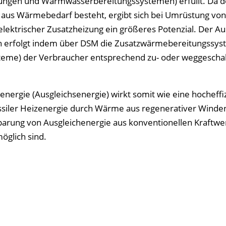
gen und Warmwasserbereitungssystemen) erfüllt. Da d
aus Wärmebedarf besteht, ergibt sich bei Umrüstung von 
lektrischer Zusatzheizung ein größeres Potenzial. Der Au
erfolgt indem über DSM die Zusatzwärmebereitungssys
teme) der Verbraucher entsprechend zu- oder weggeschal
ergie (Ausgleichsenergie) wirkt somit wie eine hocheffi
 fossiler Heizenergie durch Wärme aus regenerativer Winde
arung von Ausgleichenergie aus konventionellen Kraftwe
öglich sind.