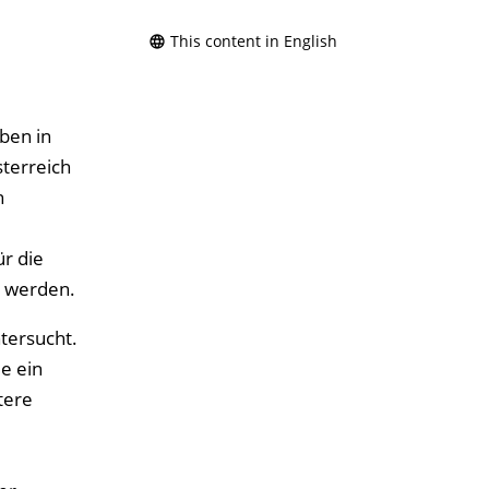
This content in English
ben in
terreich
n
r die
e werden.
tersucht.
e ein
tere