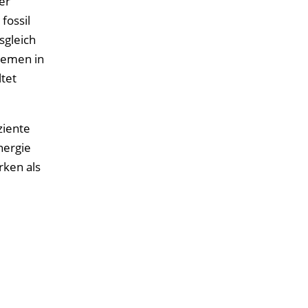
er
fossil
sgleich
temen in
tet
ziente
nergie
rken als