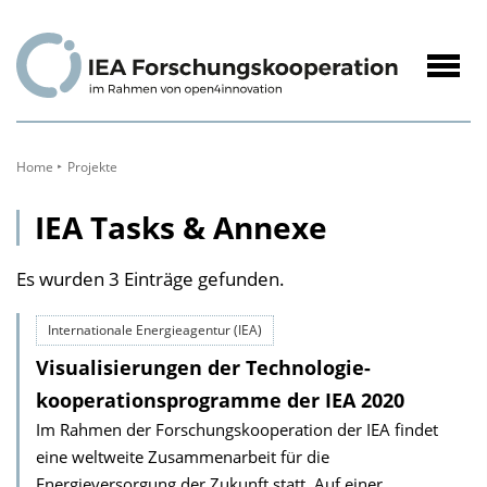
zum
Inhalt
Navig
öffne
Home
Projekte
IEA Tasks & Annexe
Es wurden 3 Einträge gefunden.
Internationale Energieagentur (IEA)
Visualisierungen der Technologie­
kooperations­programme der IEA 2020
Im Rahmen der Forschungskooperation der IEA findet
eine weltweite Zusammenarbeit für die
Energieversorgung der Zukunft statt. Auf einer